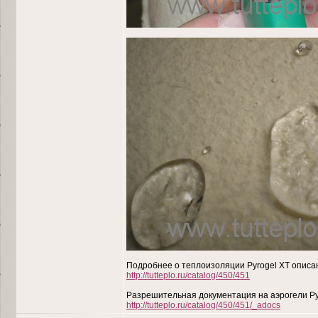
Подробнее о теплоизоляции Pyrogel XT описан
http://tutteplo.ru/catalog/450/451
Разрешительная документация на аэрогели Pyr
http://tutteplo.ru/catalog/450/451/_adocs