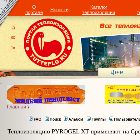
О
Каталог
Новости
портале
теплоизоляции
т
Главная
\
FAQ
Поиск
Альбом
Группы
Пользовател
Теплоизоляцию PYROGEL XT применяют на Сре