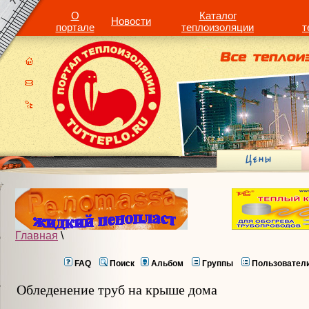
О
Каталог
Новости
портале
теплоизоляции
т
Главная
\
FAQ
Поиск
Альбом
Группы
Пользовател
Обледенение труб на крыше дома