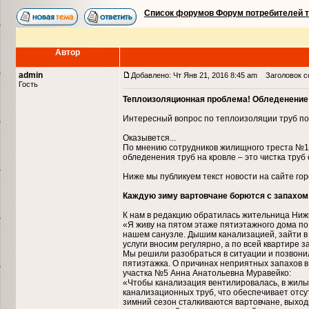
Список форумов Форум потребителей 
Автор
admin
Добавлено: Чт Янв 21, 2016 8:45 am
Заголовок со
Гость
Теплоизоляционная проблема! Обледенение
Интересный вопрос по теплоизоляции труб по
Оказывется...
По мнению сотрудников жилищного треста №1
обледенения труб на кровле – это чистка труб 
Ниже мы публикуем текст новости на сайте го
Каждую зиму вартовчане борются с запахом 
К нам в редакцию обратилась жительница Ниж
«Я живу на пятом этаже пятиэтажного дома по
нашем санузле. Дышим канализацией, зайти в 
услуги вносим регулярно, а по всей квартире з
Мы решили разобраться в ситуации и позвони
пятиэтажка. О причинах неприятных запахов в
участка №5 Анна Анатольевна Муравейко:
«Чтобы канализация вентилировалась, в жилы
канализационных труб, что обеспечивает отсу
зимний сезон сталкиваются вартовчане, выход