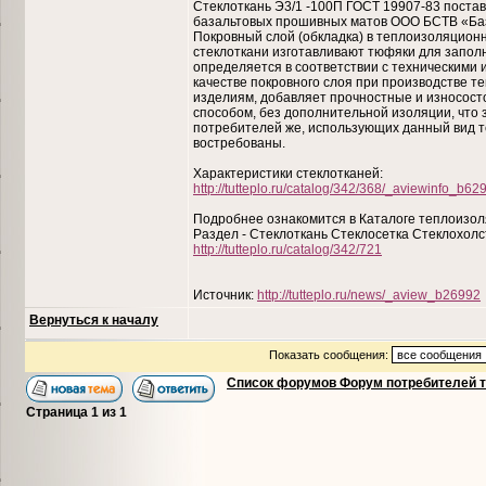
Стеклоткань Э3/1 -100П ГОСТ 19907-83 пост
базальтовых прошивных матов ООО БСТВ «База
Покровный слой (обкладка) в теплоизоляционн
стеклоткани изготавливают тюфяки для запол
определяется в соответствии с техническими
качестве покровного слоя при производстве 
изделиям, добавляет прочностные и износосто
способом, без дополнительной изоляции, что 
потребителей же, использующих данный вид т
востребованы.
Характеристики стеклотканей:
http://tutteplo.ru/catalog/342/368/_aviewinfo_b62
Подробнее ознакомится в Каталоге теплоизо
Раздел - Стеклоткань Стеклосетка Стеклохолс
http://tutteplo.ru/catalog/342/721
Источник:
http://tutteplo.ru/news/_aview_b26992
Вернуться к началу
Показать сообщения:
Список форумов Форум потребителей 
Страница
1
из
1