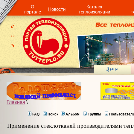
О
Каталог
Новости
портале
теплоизоляции
т
Главная
\
FAQ
Поиск
Альбом
Группы
Пользовател
Применение стеклотканей производителями теп