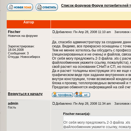
Список форумов Форум потребителей 
Автор
Fischer
Добавлено: Пн Апр 28, 2008 11:10 am
Заголовок с
Новичок на форуме
Да, спасибо администратору за создание данно
сюда. Видимо, все прекрасно оснащены с точк
Зарегистрирован:
18.04.2008
Тем не менее хотелось бы обсудить с профес
Сообщения: 3
(лицензированных и не очень) и файлов, связ
Откуда: Новосибирск
От себя могу предложить 2-3 файла .xls с рас
файлообменник укажите ссылку, пожалуйста), н
свой расчет на основании СНиП и СП, но похо
Да и расчет толщины конструкции это же еще н
графическом виде при задании внутренних и 
внутри конструкции, точки возможной конденс
блока к проему, теплопроводных включений и т.д
Предагаю обменятся информацией на сей счет,
Вернуться к началу
admin
Добавлено: Пн Апр 28, 2008 11:34 am
Заголовок с
Гость
Fischer писал(а):
От себя могу предложить 2-3 файла .xl
файлообменник укажите ссылку, пожалу