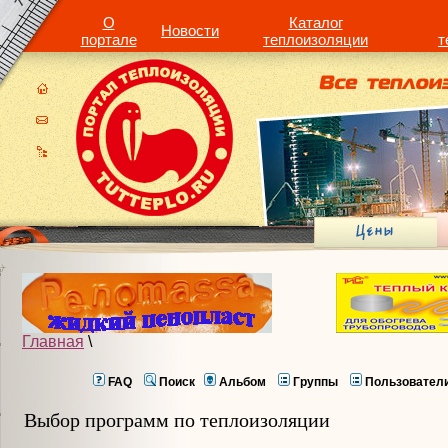
О
Каталог
Новости
портале
теплоизоляции
т
Главная
\
FAQ
Поиск
Альбом
Группы
Пользовател
Выбор программ по теплоизоляции