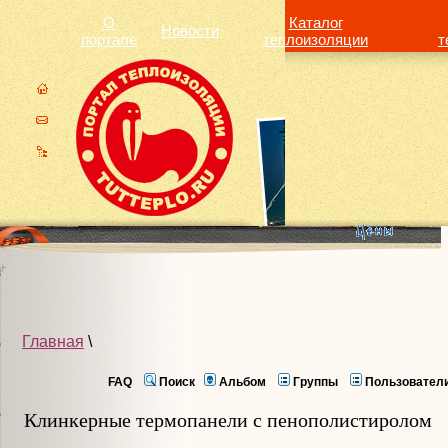
О
Каталог
Новости
портале
теплоизоляции
т
Главная
\
FAQ
Поиск
Альбом
Группы
Пользовател
Клинкерные термопанели с пенополистиролом